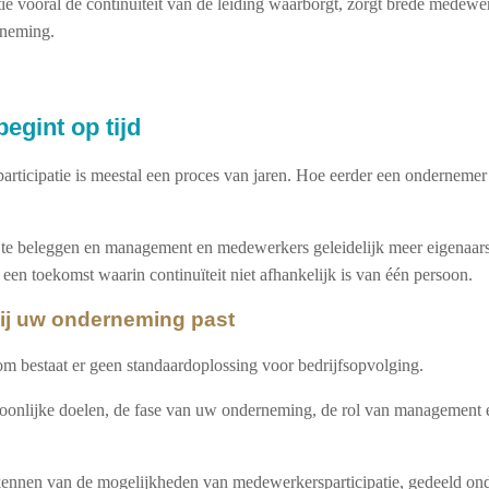
 vooral de continuïteit van de leiding waarborgt, zorgt brede medewer
rneming.
egint op tijd
rticipatie is meestal een proces van jaren. Hoe eerder een ondernemer
te beleggen en management en medewerkers geleidelijk meer eigenaarsc
een toekomst waarin continuïteit niet afhankelijk is van één persoon.
ij uw onderneming past
m bestaat er geen standaardoplossing voor bedrijfsopvolging.
rsoonlijke doelen, de fase van uw onderneming, de rol van management
rkennen van de mogelijkheden van medewerkersparticipatie, gedeeld o