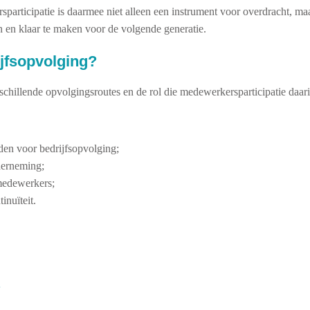
participatie is daarmee niet alleen een instrument voor overdracht, m
 en klaar te maken voor de volgende generatie.
jfsopvolging?
chillende opvolgingsroutes en de rol die medewerkersparticipatie daari
den voor bedrijfsopvolging;
derneming;
medewerkers;
inuïteit.
?