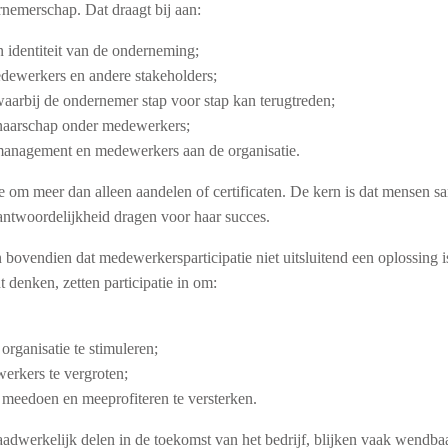
nemerschap. Dat draagt bij aan:
n identiteit van de onderneming;
edewerkers en andere stakeholders;
waarbij de ondernemer stap voor stap kan terugtreden;
naarschap onder medewerkers;
anagement en medewerkers aan de organisatie.
ie om meer dan alleen aandelen of certificaten. De kern is dat mensen
ntwoordelijkheid dragen voor haar succes.
ovendien dat medewerkersparticipatie niet uitsluitend een oplossing i
t denken, zetten participatie in om:
rganisatie te stimuleren;
erkers te vergroten;
meedoen en meeprofiteren te versterken.
dwerkelijk delen in de toekomst van het bedrijf, blijken vaak wendbaa