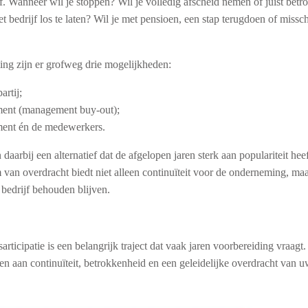
. Wanneer wil je stoppen? Wil je volledig afscheid nemen of juist betro
 bedrijf los te laten? Wil je met pensioen, een stap terugdoen of miss
ing zijn er grofweg drie mogelijkheden:
artij;
ent (management buy-out);
ent én de medewerkers.
arbij een alternatief dat de afgelopen jaren sterk aan populariteit he
van overdracht biedt niet alleen continuïteit voor de onderneming, maa
 bedrijf behouden blijven.
ticipatie is een belangrijk traject dat vaak jaren voorbereiding vraagt.
en aan continuïteit, betrokkenheid en een geleidelijke overdracht van