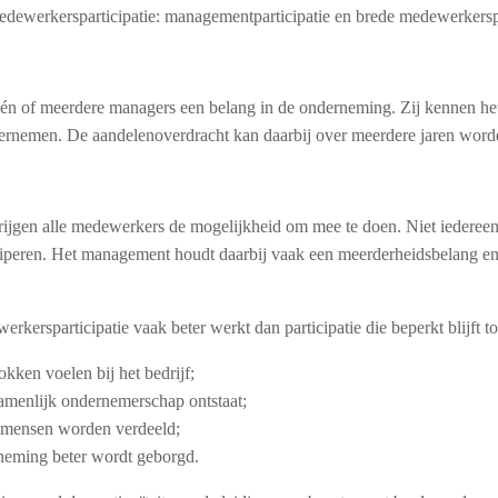
dewerkersparticipatie: managementparticipatie en brede medewerkerspa
én of meerdere managers een belang in de onderneming. Zij kennen het
ernemen. De aandelenoverdracht kan daarbij over meerdere jaren word
rijgen alle medewerkers de mogelijkheid om mee te doen. Niet iederee
ticiperen. Het management houdt daarbij vaak een meerderheidsbelang
rkersparticipatie vaak beter werkt dan participatie die beperkt blijft t
kken voelen bij het bedrijf;
zamenlijk ondernemerschap ontstaat;
er mensen worden verdeeld;
rneming beter wordt geborgd.