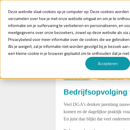
Deze website slaat cookies op je computer op. Deze cookies worden g
verzamelen over hoe je met onze website omgaat en om je te ontho
informatie om je surfervaring te verbeteren en personaliseren, en vo
meetgegevens over onze bezoekers, zowel op deze website als via 
Privacybeleid voor meer informatie over de cookies die we gebruiken
Als je weigert, zal je informatie niet worden gevolgd bij je bezoek aa
een kleine cookie in je browser geplaatst om te onthouden dat je niet
HOME
BEDRIJVEN
Accepteren
Aandelen in het bedrijf
Managementparticipatie / bed
Bedrijfsopvolging 
Veel DGA’s denken jarenlang nauwel
komen en de dagelijkse praktijk vra
En juist dan blijkt dat veel onderne