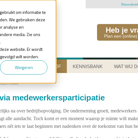
Nieuwsbrie
ebruikt om informatie te
uden. We gebruiken deze
or analyse en
Heb je v
andere media. Zie ons
Plan een (online)
.
n deze website. Er wordt
 gevolgd wilt worden.
AANDELEN IN HET BEDRIJF
KENNISBANK
WAT WIJ 
Weigeren
rijfsoverdracht
via medewerkersparticipatie
ijks na over bedrijfsopvolging. De onderneming groeit, medewerkers o
agt alle aandacht. Toch komt er een moment waarop je ruimte wilt make
mers nét iets te laat beginnen met nadenken over de toekomst van hun bed