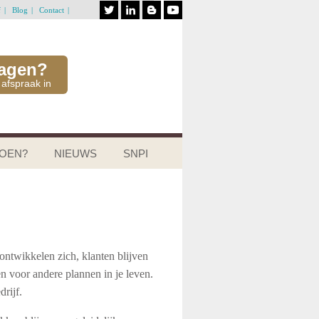
f
Blog
Contact
ragen?
 afspraak in
DOEN?
NIEUWS
SNPI
ntwikkelen zich, klanten blijven
n voor andere plannen in je leven.
rijf.