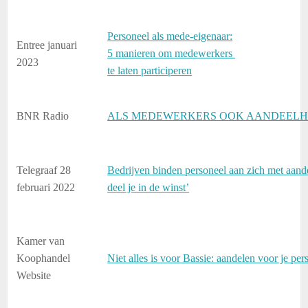
Personeel als mede-eigenaar:
Entree januari
5 manieren om medewerkers
2023
te laten participeren
BNR Radio
ALS MEDEWERKERS OOK AANDEELH
Telegraaf 28
Bedrijven binden personeel aan zich met aande
februari 2022
deel je in de winst’
Kamer van
Koophandel
Niet alles is voor Bassie: aandelen voor je per
Website