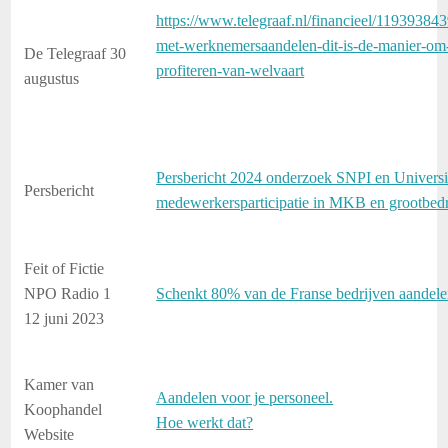
https://www.telegraaf.nl/financieel/11939384
met-werknemersaandelen-dit-is-de-manier-om
De Telegraaf 30
profiteren-van-welvaart
augustus
Persbericht 2024 onderzoek SNPI en Universit
Persbericht
medewerkersparticipatie in MKB en grootbedr
Feit of Fictie
NPO Radio 1
Schenkt 80% van de Franse bedrijven aandel
12 juni 2023
Kamer van
Aandelen voor je personeel.
Koophandel
Hoe werkt dat?
Website