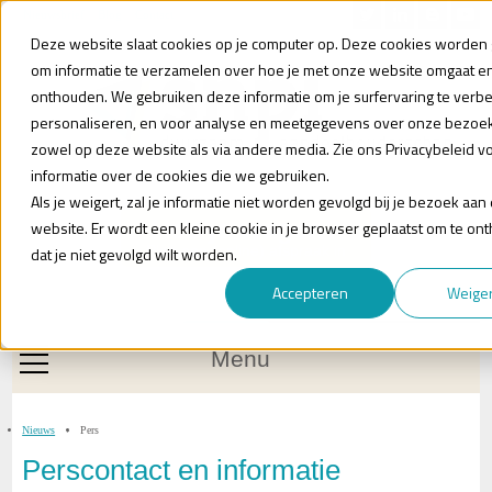
Nieuwsbrief
Blog
Contact
Deze website slaat cookies op je computer op. Deze cookies worden 
om informatie te verzamelen over hoe je met onze website omgaat en
onthouden. We gebruiken deze informatie om je surfervaring te verb
personaliseren, en voor analyse en meetgegevens over onze bezoek
zowel op deze website als via andere media. Zie ons Privacybeleid v
informatie over de cookies die we gebruiken.
Als je weigert, zal je informatie niet worden gevolgd bij je bezoek aan
Heb je vragen?
website. Er wordt een kleine cookie in je browser geplaatst om te o
Plan een (online) afspraak in
dat je niet gevolgd wilt worden.
Accepteren
Weige
Menu
Nieuws
Pers
Perscontact en informatie