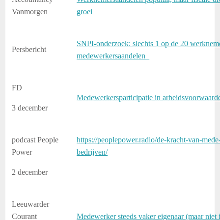
Vanmorgen
groei
SNPI-onderzoek: slechts 1 op de 20 werkneme
Persbericht
medewerkersaandelen
FD
Medewerkersparticipatie in arbeidsvoorwaard
3 december
podcast People
https://peoplepower.radio/de-kracht-van-mede
Power
bedrijven/
2 december
Leeuwarder
Courant
Medewerker steeds vaker eigenaar (maar niet 