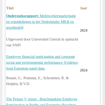
Titel
Jaar
Onderzoeksrapport:
Medewerkersparticipatie
en winstdelingen in het Nederlandse MKB en
grootbedrijf
2024
Uitgevoerd door Universiteit Utrecht in opdracht
van SNPI
Employee financial participation and corporate
social and environmental performance: Evidence
from European panel data.
2024
Braam, G., Poutsma, E., Schouteten, R. &
Heijden, B.V.D.
The Pepper V report - Benchmarking Employee
Participation in Porfits and Enterprise Resultsin