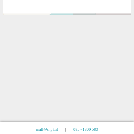
mail@snpi.nl
|
085 - 1300 583