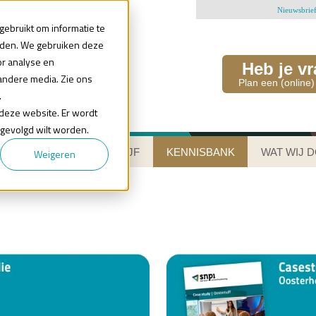
Nieuwsbrie
ebruikt om informatie te
uden. We gebruiken deze
or analyse en
Heb je v
andere media. Zie ons
Plan een (online)
.
n deze website. Er wordt
 gevolgd wilt worden.
AANDELEN IN HET BEDRIJF
KENNISBANK
WAT WIJ 
Weigeren