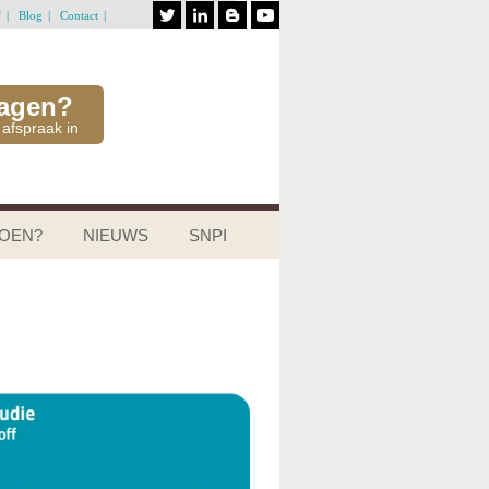
f
Blog
Contact
ragen?
 afspraak in
DOEN?
NIEUWS
SNPI