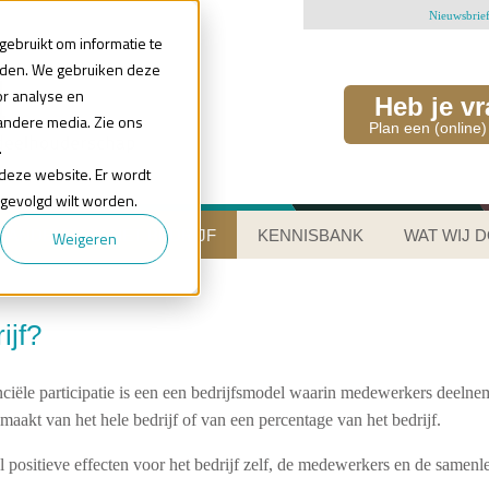
Nieuwsbrie
ebruikt om informatie te
uden. We gebruiken deze
or analyse en
Heb je v
andere media. Zie ons
Plan een (online)
.
n deze website. Er wordt
 gevolgd wilt worden.
AANDELEN IN HET BEDRIJF
KENNISBANK
WAT WIJ 
Weigeren
ijf?
nciële participatie is een een bedrijfsmodel waarin medewerkers deelnem
akt van het hele bedrijf of van een percentage van het bedrijf.
eel positieve effecten voor het bedrijf zelf, de medewerkers en de samen