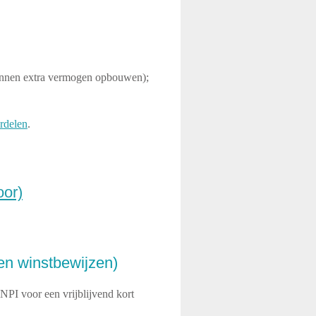
unnen extra vermogen opbouwen);
rdelen
.
oor)
n winstbewijzen)
PI voor een vrijblijvend kort