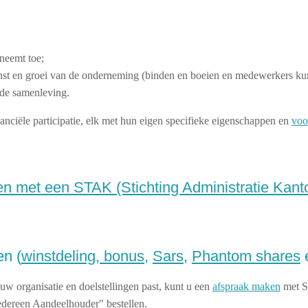
neemt toe;
nst en groei van de onderneming (binden en boeien en medewerkers k
 de samenleving.
anciële participatie, elk met hun eigen specifieke eigenschappen en
voo
en met een STAK (Stichting Administratie Kant
n (
winstdeling, bonus,
Sars
,
Phantom shares
e
w organisatie en doelstellingen past, kunt u een
afspraak maken
met SN
edereen Aandeelhouder" bestellen.