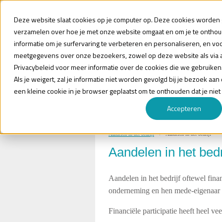
Deze website slaat cookies op je computer op. Deze cookies worden g
verzamelen over hoe je met onze website omgaat en om je te ontho
informatie om je surfervaring te verbeteren en personaliseren, en vo
meetgegevens over onze bezoekers, zowel op deze website als via 
Privacybeleid voor meer informatie over de cookies die we gebruiken
Als je weigert, zal je informatie niet worden gevolgd bij je bezoek aa
een kleine cookie in je browser geplaatst om te onthouden dat je niet
HOME
BEDRIJVEN
Accepteren
Aandelen in het bedrijf
Aandelen in het bedrijf
Aandelen in het bedr
Aandelen in het bedrijf oftewel fina
onderneming en hen mede-eigenaar ma
Financiële participatie heeft heel v