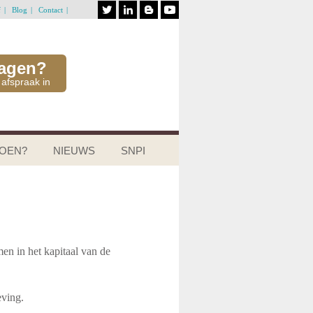
f
Blog
Contact
ragen?
 afspraak in
DOEN?
NIEUWS
SNPI
en in het kapitaal van de
leving.