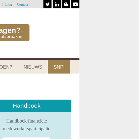
f
Blog
Contact
ragen?
 afspraak in
DOEN?
NIEUWS
SNPI
Handboek
Handboek financiële
medewerkersparticipatie