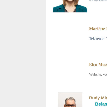
Mariëtte 
Teksten en 
Elco Mes
Website, v
Rudy Mi
Bela