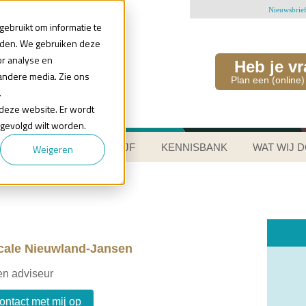
Nieuwsbrie
ebruikt om informatie te
uden. We gebruiken deze
or analyse en
Heb je v
andere media. Zie ons
Plan een (online)
.
n deze website. Er wordt
 gevolgd wilt worden.
AANDELEN IN HET BEDRIJF
KENNISBANK
WAT WIJ 
Weigeren
cale Nieuwland-Jansen
en adviseur
ntact met mij op