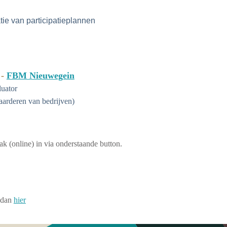
tie van participatieplannen
 -
FBM Nieuwegein
luator
aarderen van bedrijven)
ak (online) in via onderstaande button.
k dan
hier