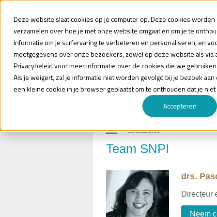
Deze website slaat cookies op je computer op. Deze cookies worden g
verzamelen over hoe je met onze website omgaat en om je te ontho
informatie om je surfervaring te verbeteren en personaliseren, en vo
meetgegevens over onze bezoekers, zowel op deze website als via 
Privacybeleid voor meer informatie over de cookies die we gebruiken
Als je weigert, zal je informatie niet worden gevolgd bij je bezoek aa
een kleine cookie in je browser geplaatst om te onthouden dat je niet
HOME
BEDRIJVEN
Accepteren
SNPI
Adviseurs SNPI
Team SNPI
drs. Pas
Directeur 
Neem co