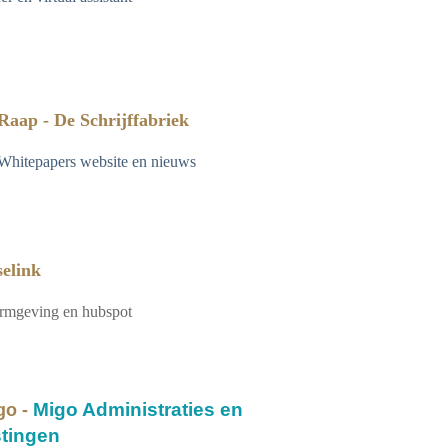
Raap - De Schrijffabriek
Whitepapers website en nieuws
selink
ormgeving en hubspot
Migo Administraties en
go -
stingen